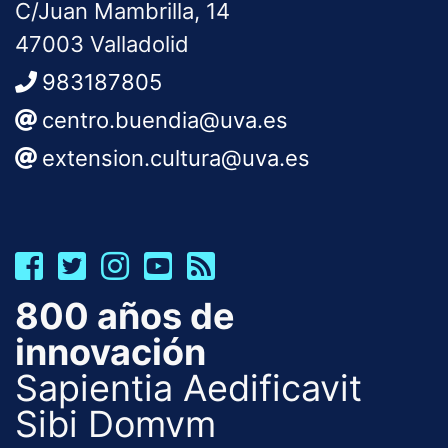
C/Juan Mambrilla, 14
47003 Valladolid
983187805
centro.buendia@uva.es
extension.cultura@uva.es
800 años de
innovación
Sapientia Aedificavit
Sibi Domvm